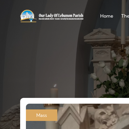
Home
The
Mass