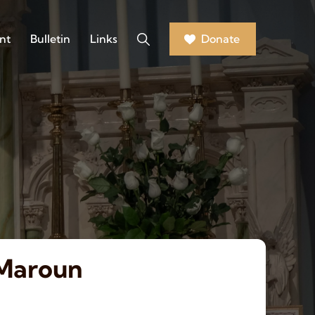
nt
Bulletin
Links
Donate
 Maroun